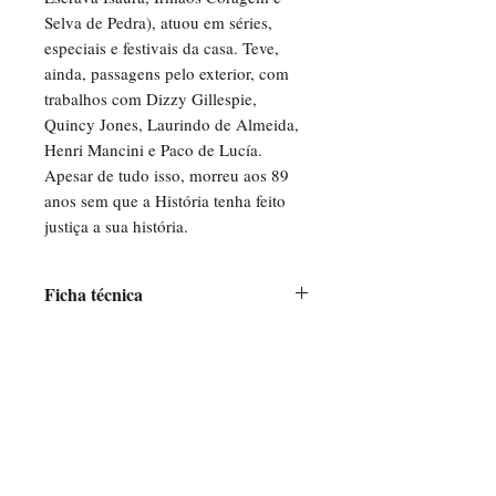
Selva de Pedra), atuou em séries,
especiais e festivais da casa. Teve,
ainda, passagens pelo exterior, com
trabalhos com Dizzy Gillespie,
Quincy Jones, Laurindo de Almeida,
Henri Mancini e Paco de Lucía.
Apesar de tudo isso, morreu aos 89
anos sem que a História tenha feito
justiça a sua história.
Ficha técnica
Páginas: 504
Formato: 16x23 cm, brochura
Ano: 2023
Edição: 1ª
Para assuntos de imprensa,
contate a Banquinho Publicações