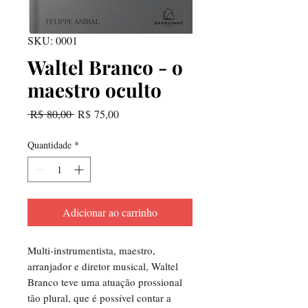
SKU: 0001
Waltel Branco - o
maestro oculto
Preço
Preço
 R$ 80,00 
R$ 75,00
normal
promocional
Quantidade
*
Adicionar ao carrinho
Multi-instrumentista, maestro,
arranjador e diretor musical, Waltel
Branco teve uma atuação prossional
tão plural, que é possível contar a