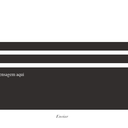
Email: waltel@banq
9936-9636
Enviar